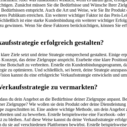
sichtigen. Zunächst müssen Sie die Bedürfnisse und Wünsche Ihrer Zie
 Bedürfnissen entspricht. Auch die Art und Weise, wie Sie Ihr Produkt o
eres Publikum erreichen. Ein weiterer wichtiger Faktor ist das Preis-Lei
e. Schließlich ist eine starke Kundenbindung ein weiterer wichtiger Er
zu gewinnen. Wenn Sie diese Faktoren berücksichtigen, können Sie erfol
ufsstrategie erfolgreich gestalten?
klare Ziele setzt und deine Strategie entsprechend gestaltest. Einige er
es Konzept, das deine Zielgruppe anspricht. Erarbeite eine klare Posit
e Botschaft zu verbreiten. Erstelle ein Kundenbindungsprogramm, das 
ie zu optimieren. Und schließlich, sei bereit, deine Strategie anzupas
ision kannst du eine erfolgreiche Verkaufsstrategie entwickeln und ums
 Verkaufsstrategie zu vermarkten?
dass du dein Angebot an die Bedürfnisse deiner Zielgruppe anpasst. Bev
r Zielgruppe? Wie wollen sie dein Produkt oder deine Dienstleistung n
ppe zugeschnitten ist. Eine andere wichtige Methode, um dein Angebot 
reiten und zu bewerben. Erstelle beispielsweise eine Facebook- oder Ins
t zu bleiben. Auf diese Weise kannst du deine Verkaufsstrategie erfol
m du sie auf verschiedenen Plattformen bewirbst. Erstelle beispielswe