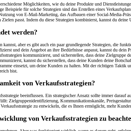
 verschiedene Möglichkeiten, wie du deine Produkte und Dienstleistunge
ge Beispiele für solche Strategien sind das Erstellen eines Verkaufsp
Nutzung von E-Mail-Marketing, das Aufbauen einer Social-Media-Präsenz
n Zielen passt. Indem du diese Strategien kombinierst, kannst du dein
ndet werden?
kannst, aber es gibt auch ein paar grundlegende Strategien, die funktion
fizierst und dein Angebot an ihre Bedürfnisse anpasst, kannst du dein 
strategien kommunizierst, und sicherstellen, dass deine Zielgruppe de
munizierst, kannst du sicherstellen, dass deine Kunden deine Botschaft
amme einsetzt, um deine Kunden zu halten. Mit der richtigen Taktik u
eich bist.
samkeit von Verkaufsstrategien?
aufsstrategie beeinflussen. Ein strategischer Ansatz sollte immer darau
n erfüllt: Zielgruppenidentifizierung, Kommunikationskanäle, Preisgest
 Verkaufsstrategie zu entwickeln, die es Ihnen ermöglicht, mehr Kunde
twicklung von Verkaufsstrategien zu beacht
ternehmen. Aber was funktioniert wirklich, wenn es darum geht, erfolgr