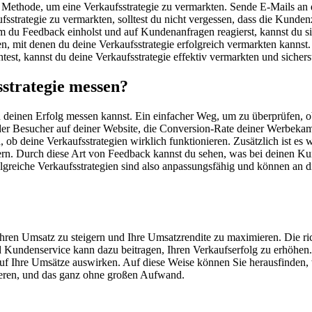
e Methode, um eine Verkaufsstrategie zu vermarkten. Sende E-Mails an 
sstrategie zu vermarkten, solltest du nicht vergessen, dass die Kundenz
m du Feedback einholst und auf Kundenanfragen reagierst, kannst du sic
n, mit denen du deine Verkaufsstrategie erfolgreich vermarkten kannst
t, kannst du deine Verkaufsstrategie effektiv vermarkten und sicherstel
sstrategie messen?
u deinen Erfolg messen kannst. Ein einfacher Weg, um zu überprüfen, ob 
er Besucher auf deiner Website, die Conversion-Rate deiner Werbeka
, ob deine Verkaufsstrategien wirklich funktionieren. Zusätzlich ist 
bessern. Durch diese Art von Feedback kannst du sehen, was bei deinen
lgreiche Verkaufsstrategien sind also anpassungsfähig und können an 
 Ihren Umsatz zu steigern und Ihre Umsatzrendite zu maximieren. Die r
Kundenservice kann dazu beitragen, Ihren Verkaufserfolg zu erhöhen. E
 auf Ihre Umsätze auswirken. Auf diese Weise können Sie herausfinden,
rieren, und das ganz ohne großen Aufwand.