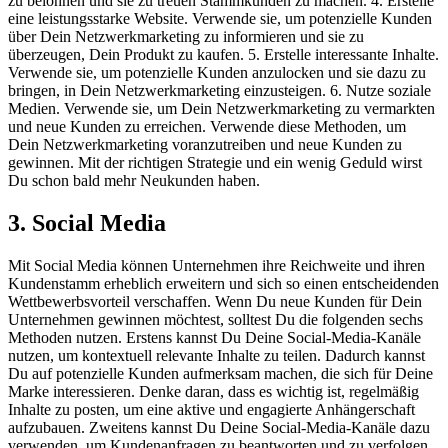
zu belohnen und sie zu treuen Stammkunden zu machen. 4. Erstelle
eine leistungsstarke Website. Verwende sie, um potenzielle Kunden
über Dein Netzwerkmarketing zu informieren und sie zu
überzeugen, Dein Produkt zu kaufen. 5. Erstelle interessante Inhalte.
Verwende sie, um potenzielle Kunden anzulocken und sie dazu zu
bringen, in Dein Netzwerkmarketing einzusteigen. 6. Nutze soziale
Medien. Verwende sie, um Dein Netzwerkmarketing zu vermarkten
und neue Kunden zu erreichen. Verwende diese Methoden, um
Dein Netzwerkmarketing voranzutreiben und neue Kunden zu
gewinnen. Mit der richtigen Strategie und ein wenig Geduld wirst
Du schon bald mehr Neukunden haben.
3. Social Media
Mit Social Media können Unternehmen ihre Reichweite und ihren
Kundenstamm erheblich erweitern und sich so einen entscheidenden
Wettbewerbsvorteil verschaffen. Wenn Du neue Kunden für Dein
Unternehmen gewinnen möchtest, solltest Du die folgenden sechs
Methoden nutzen. Erstens kannst Du Deine Social-Media-Kanäle
nutzen, um kontextuell relevante Inhalte zu teilen. Dadurch kannst
Du auf potenzielle Kunden aufmerksam machen, die sich für Deine
Marke interessieren. Denke daran, dass es wichtig ist, regelmäßig
Inhalte zu posten, um eine aktive und engagierte Anhängerschaft
aufzubauen. Zweitens kannst Du Deine Social-Media-Kanäle dazu
verwenden, um Kundenanfragen zu beantworten und zu verfolgen.